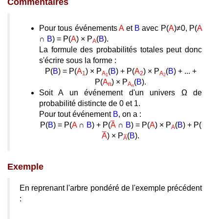
Commentaires
Pour tous événements
A
et
B
avec P(
A
)≠0, P(
A
∩
B
) = P(
A
) × P
(
B
).
A
La formule des probabilités totales peut donc
s'écrire sous la forme :
P(
B
) = P(
A
) × P
(
B
) + P(
A
) × P
(
B
) + ... +
1
A
2
A
1
2
P(
A
) × P
(
B
).
n
A
n
Soit A un événement d'un univers Ω de
probabilité distincte de 0 et 1.
Pour tout événement
B
, on a :
P(
B
) = P(
A
∩
B
) + P(
A
∩
B
) = P(
A
) × P
(
B
) + P(
A
A
) × P
(
B
).
A
Exemple
En reprenant l'arbre pondéré de l'exemple précédent
: