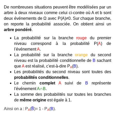
De nombreuses situations peuvent être modélisées par un
arbre à deux niveaux comme celui ci-contre où A et b sont
deux événements de Ω avec P(A)≠0. Sur chaque branche,
on reporte la probabilité associée. On obtient ainsi un
arbre pondéré
.
La probabilité sur la branche
rouge
du premier
niveau correspond à la probabilité P(
A
) de
l'événement
A
.
La probabilité sur la branche
orange
du second
niveau est la probabilité conditionnelle de
B
sachant
que
A
est réalisé, c'est-à-dire P
(
B
).
A
Les probabilités du second niveau sont toutes des
probabilités conditionnelles
.
Le chemin
complet
A
suivi de
B
représente
l'événement
A∩B
.
La somme des probabilités sur toutes les branches
de
même origine
est égale à 1.
Ainsi on a : P
(
B
)= 1 - P
(
B
).
A
A