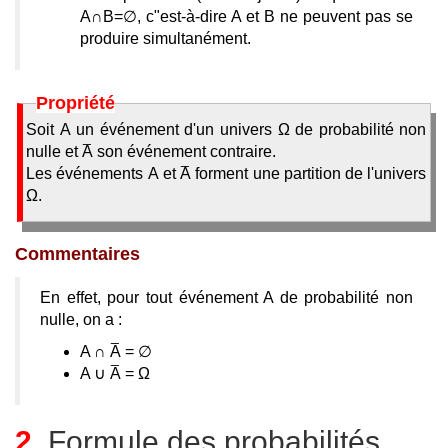
A∩B=∅, c"est-à-dire A et B ne peuvent pas se
produire simultanément.
Propriété
Soit A un événement d'un univers Ω de probabilité non
nulle et
A
son événement contraire.
Les événements A et
A
forment une partition de l'univers
Ω.
Commentaires
En effet, pour tout événement A de probabilité non
nulle, on a :
A ∩
A
= ∅
A ∪
A
= Ω
2.
Formule des probabilités