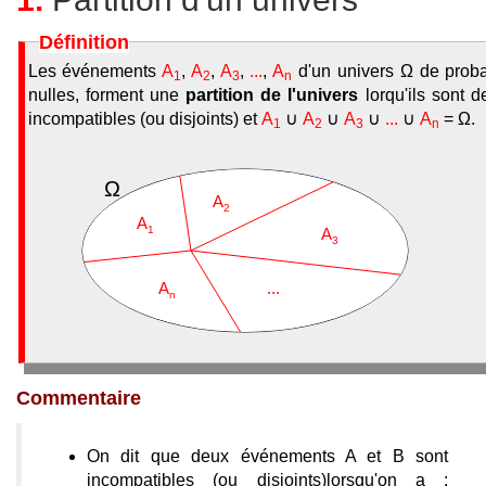
Définition
Les événements
A
,
A
,
A
,
...
,
A
d'un univers Ω de proba
1
2
3
n
nulles, forment une
partition de l'univers
lorqu'ils sont 
incompatibles (ou disjoints) et
A
∪
A
∪
A
∪
...
∪
A
= Ω.
1
2
3
n
Commentaire
On dit que deux événements A et B sont
incompatibles (ou disjoints)lorsqu'on a :