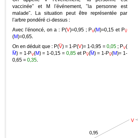
vaccinée" et M l'événement, "la personne est
malade". La situation peut être représentée par
l'arbre pondéré ci-dessus :
Avec l'énoncé, on a : P(
V
)=0,95 ; P
(
M
)=0,15 et P
V
V
(
M
)=0,65.
On en déduit que : P(
V
) = 1-P(
V
)= 1-0,95 =
0,05
; P
(
V
M
) = 1-P
(
M
) = 1-0,15 =
0,85
et P
(
M
) = 1-P
(
M
)= 1-
V
V
V
0,65 =
0,35
.