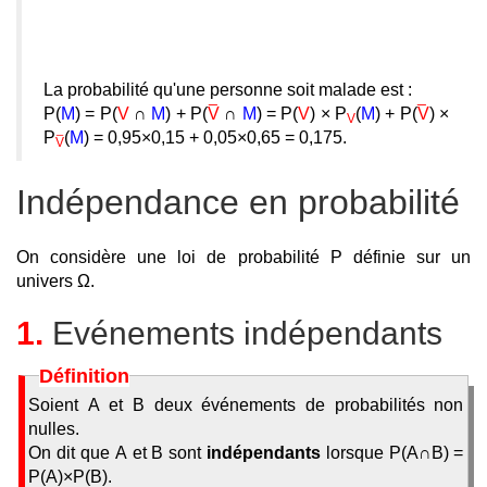
La probabilité qu'une personne soit malade est :
P(
M
) = P(
V
∩
M
) + P(
V
∩
M
) = P(
V
) × P
(
M
) + P(
V
) ×
V
P
(
M
) = 0,95×0,15 + 0,05×0,65 = 0,175.
V
Indépendance en probabilité
On considère une loi de probabilité P définie sur un
univers Ω.
1.
Evénements indépendants
Définition
Soient A et B deux événements de probabilités non
nulles.
On dit que A et B sont
indépendants
lorsque P(A∩B) =
P(A)×P(B).