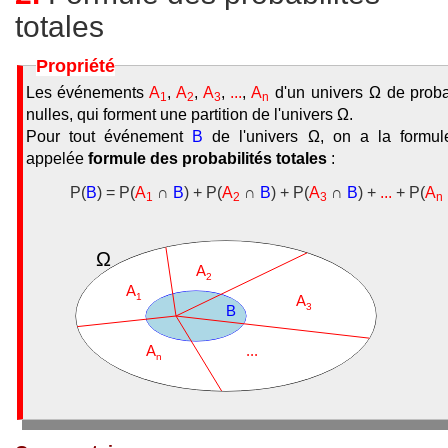
totales
Propriété
Les événements
A
,
A
,
A
,
...
,
A
d'un univers Ω de proba
1
2
3
n
nulles, qui forment une partition de l'univers Ω.
Pour tout événement
B
de l'univers Ω, on a la formule
appelée
formule des probabilités totales
:
P(
B
) = P(
A
∩
B
) + P(
A
∩
B
) + P(
A
∩
B
) +
...
+ P(
A
1
2
3
n